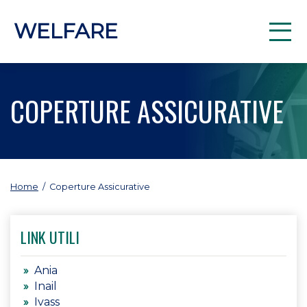
WELFARE
COPERTURE ASSICURATIVE
Home
/
Coperture Assicurative
LINK UTILI
Ania
Inail
Ivass